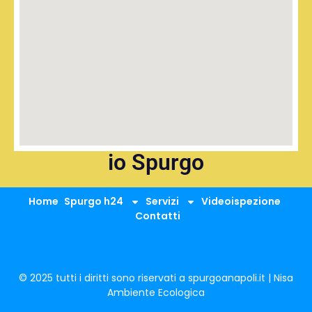
io Spurgo
Home
Spurgo h24
Servizi
Videoispezione
Contatti
© 2025 tutti i diritti sono riservati a spurgoanapoli.it | Nisa
Ambiente Ecologica