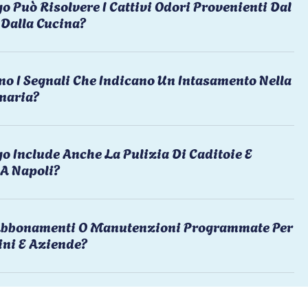
o Può Risolvere I Cattivi Odori Provenienti Dal
Dalla Cucina?
no I Segnali Che Indicano Un Intasamento Nella
naria?
o Include Anche La Pulizia Di Caditoie E
 A Napoli?
 Abbonamenti O Manutenzioni Programmate Per
ni E Aziende?