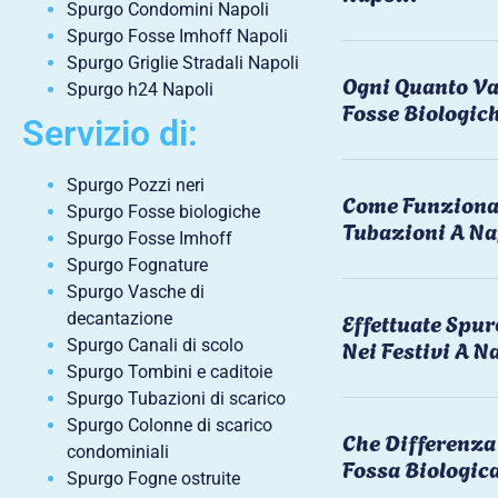
Spurgo Condomini Napoli
Spurgo Fosse Imhoff Napoli
Spurgo Griglie Stradali Napoli
Ogni Quanto Va
Spurgo h24 Napoli
Fosse Biologic
Servizio di:
Spurgo Pozzi neri
Come Funziona 
Spurgo Fosse biologiche
Tubazioni A Na
Spurgo Fosse Imhoff
Spurgo Fognature
Spurgo Vasche di
Effettuate Spu
decantazione
Nei Festivi A N
Spurgo Canali di scolo
Spurgo Tombini e caditoie
Spurgo Tubazioni di scarico
Spurgo Colonne di scarico
Che Differenza 
condominiali
Fossa Biologic
Spurgo Fogne ostruite