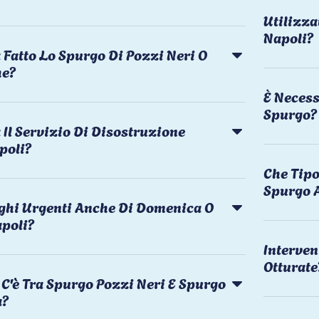
Utilizza
Napoli?
 Fatto Lo Spurgo Di Pozzi Neri O
he?
È Necess
Spurgo?
Il Servizio Di Disostruzione
poli?
Che Tipo
Spurgo 
rghi Urgenti Anche Di Domenica O
apoli?
Interven
Otturate
C'è Tra Spurgo Pozzi Neri E Spurgo
a?