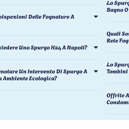
Lo Spurg
Bagno O 
oispezioni Delle Fognature A
Quali So
Rete Fog
chiedere Uno Spurgo H24 A Napoli?
Lo Spurg
notare Un Intervento Di Spurgo A
Tombini
a Ambiente Ecologica?
Offrite
Condomi