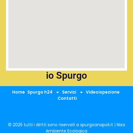
io Spurgo
Home
Spurgo h24
Servizi
Videoispezione
Contatti
© 2025 tutti i diritti sono riservati a spurgoanapoli.it | Nisa
Ambiente Ecologica