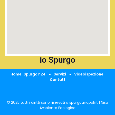
io Spurgo
Home
Spurgo h24
Servizi
Videoispezione
Contatti
© 2025 tutti i diritti sono riservati a spurgoanapoli.it | Nisa
Ambiente Ecologica