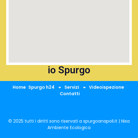
io Spurgo
Home
Spurgo h24
Servizi
Videoispezione
Contatti
© 2025 tutti i diritti sono riservati a spurgoanapoli.it | Nisa
Ambiente Ecologica