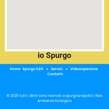
io Spurgo
Home
Spurgo h24
Servizi
Videoispezione
Contatti
© 2025 tutti i diritti sono riservati a spurgoanapoli.it | Nisa
Ambiente Ecologica