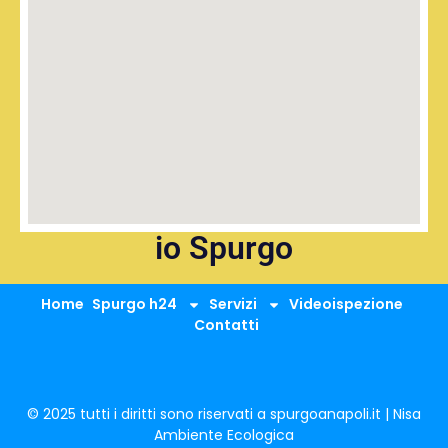
io Spurgo
Home
Spurgo h24
Servizi
Videoispezione
Contatti
© 2025 tutti i diritti sono riservati a spurgoanapoli.it | Nisa
Ambiente Ecologica