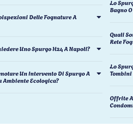
Lo Spurg
Bagno O 
oispezioni Delle Fognature A
Quali So
Rete Fog
chiedere Uno Spurgo H24 A Napoli?
Lo Spurg
notare Un Intervento Di Spurgo A
Tombini
a Ambiente Ecologica?
Offrite
Condomi