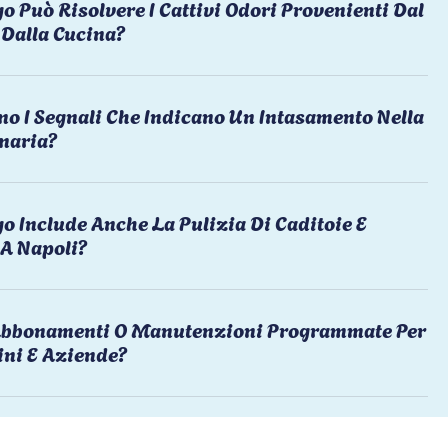
o Può Risolvere I Cattivi Odori Provenienti Dal
Dalla Cucina?
no I Segnali Che Indicano Un Intasamento Nella
naria?
o Include Anche La Pulizia Di Caditoie E
 A Napoli?
 Abbonamenti O Manutenzioni Programmate Per
ni E Aziende?