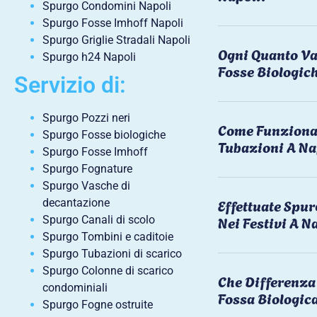
Spurgo Condomini Napoli
Spurgo Fosse Imhoff Napoli
Spurgo Griglie Stradali Napoli
Ogni Quanto Va
Spurgo h24 Napoli
Fosse Biologic
Servizio di:
Spurgo Pozzi neri
Come Funziona 
Spurgo Fosse biologiche
Tubazioni A Na
Spurgo Fosse Imhoff
Spurgo Fognature
Spurgo Vasche di
Effettuate Spu
decantazione
Nei Festivi A N
Spurgo Canali di scolo
Spurgo Tombini e caditoie
Spurgo Tubazioni di scarico
Spurgo Colonne di scarico
Che Differenza 
condominiali
Fossa Biologic
Spurgo Fogne ostruite