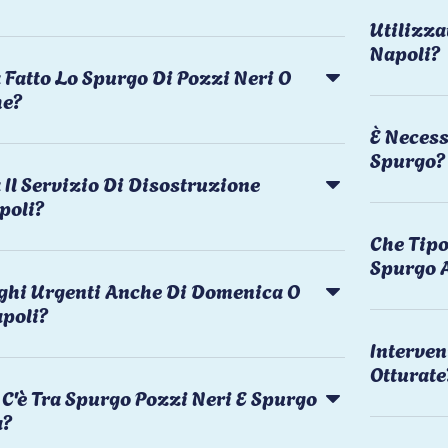
Utilizza
Napoli?
 Fatto Lo Spurgo Di Pozzi Neri O
he?
È Necess
Spurgo?
Il Servizio Di Disostruzione
poli?
Che Tipo
Spurgo 
rghi Urgenti Anche Di Domenica O
apoli?
Interven
Otturate
C'è Tra Spurgo Pozzi Neri E Spurgo
a?