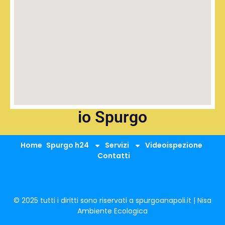
io Spurgo
Home
Spurgo h24
Servizi
Videoispezione
Contatti
© 2025 tutti i diritti sono riservati a spurgoanapoli.it | Nisa
Ambiente Ecologica