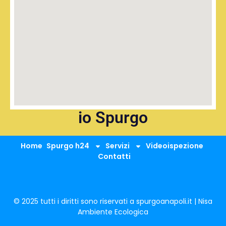
io Spurgo
Home
Spurgo h24
Servizi
Videoispezione
Contatti
© 2025 tutti i diritti sono riservati a spurgoanapoli.it | Nisa
Ambiente Ecologica