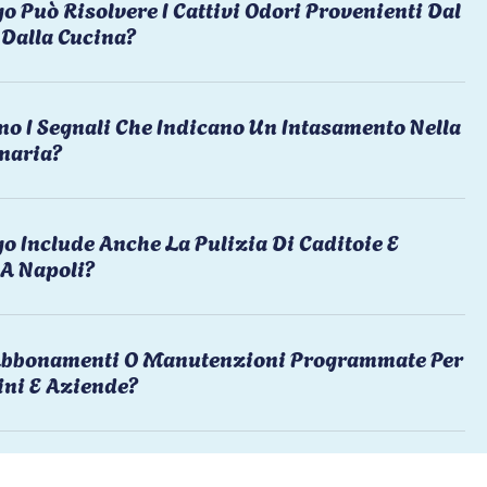
o Può Risolvere I Cattivi Odori Provenienti Dal
Dalla Cucina?
no I Segnali Che Indicano Un Intasamento Nella
naria?
o Include Anche La Pulizia Di Caditoie E
 A Napoli?
 Abbonamenti O Manutenzioni Programmate Per
ni E Aziende?