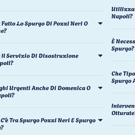
Utilizza
Napoli?
 Fatto Lo Spurgo Di Pozzi Neri O
he?
È Necess
Spurgo?
Il Servizio Di Disostruzione
poli?
Che Tipo
Spurgo 
rghi Urgenti Anche Di Domenica O
apoli?
Interven
Otturate
C'è Tra Spurgo Pozzi Neri E Spurgo
a?