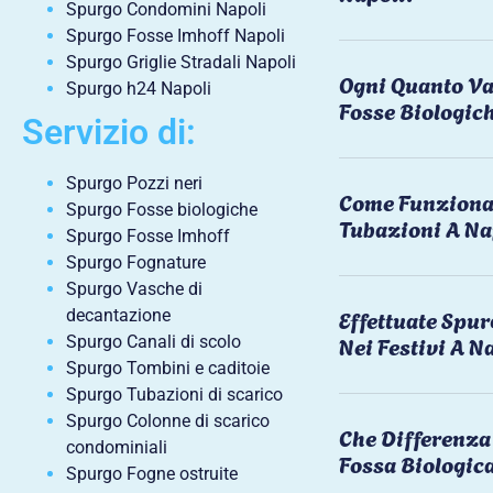
Spurgo Condomini Napoli
Spurgo Fosse Imhoff Napoli
Spurgo Griglie Stradali Napoli
Ogni Quanto Va
Spurgo h24 Napoli
Fosse Biologic
Servizio di:
Spurgo Pozzi neri
Come Funziona 
Spurgo Fosse biologiche
Tubazioni A Na
Spurgo Fosse Imhoff
Spurgo Fognature
Spurgo Vasche di
Effettuate Spu
decantazione
Nei Festivi A N
Spurgo Canali di scolo
Spurgo Tombini e caditoie
Spurgo Tubazioni di scarico
Spurgo Colonne di scarico
Che Differenza 
condominiali
Fossa Biologic
Spurgo Fogne ostruite