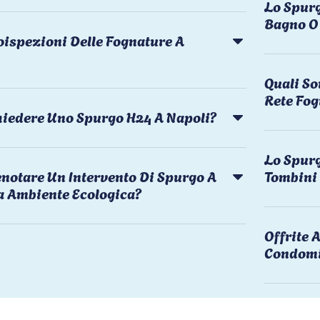
Lo Spurg
Bagno O 
oispezioni Delle Fognature A
Quali So
Rete Fog
chiedere Uno Spurgo H24 A Napoli?
Lo Spurg
notare Un Intervento Di Spurgo A
Tombini
a Ambiente Ecologica?
Offrite
Condomi