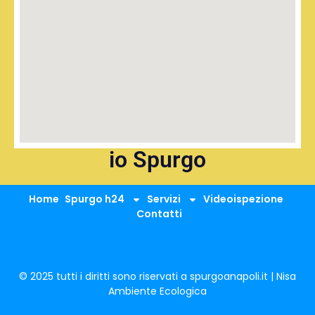
io Spurgo
Home
Spurgo h24
Servizi
Videoispezione
Contatti
© 2025 tutti i diritti sono riservati a spurgoanapoli.it | Nisa
Ambiente Ecologica