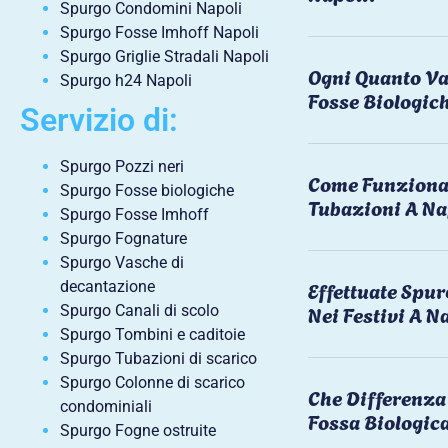
Spurgo Condomini Napoli
Spurgo Fosse Imhoff Napoli
Spurgo Griglie Stradali Napoli
Ogni Quanto Va
Spurgo h24 Napoli
Fosse Biologic
Servizio di:
Spurgo Pozzi neri
Come Funziona 
Spurgo Fosse biologiche
Tubazioni A Na
Spurgo Fosse Imhoff
Spurgo Fognature
Spurgo Vasche di
Effettuate Spu
decantazione
Nei Festivi A N
Spurgo Canali di scolo
Spurgo Tombini e caditoie
Spurgo Tubazioni di scarico
Spurgo Colonne di scarico
Che Differenza 
condominiali
Fossa Biologic
Spurgo Fogne ostruite