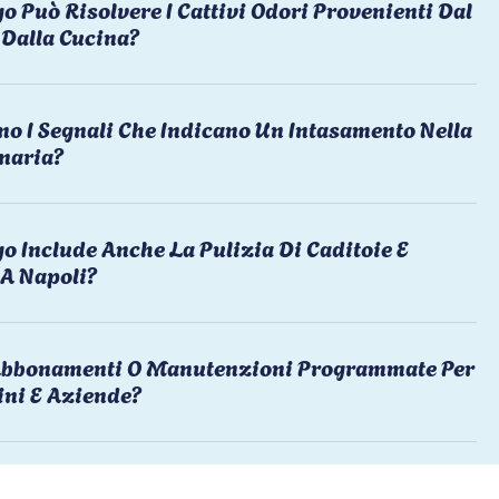
o Può Risolvere I Cattivi Odori Provenienti Dal
Dalla Cucina?
no I Segnali Che Indicano Un Intasamento Nella
naria?
o Include Anche La Pulizia Di Caditoie E
 A Napoli?
 Abbonamenti O Manutenzioni Programmate Per
ni E Aziende?