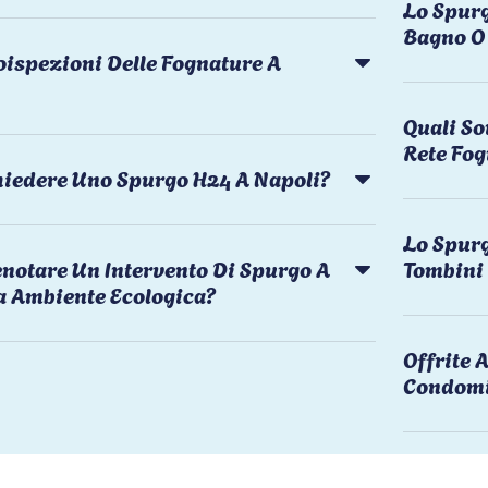
Lo Spurg
Bagno O 
oispezioni Delle Fognature A
Quali So
Rete Fog
chiedere Uno Spurgo H24 A Napoli?
Lo Spurg
notare Un Intervento Di Spurgo A
Tombini
a Ambiente Ecologica?
Offrite
Condomi