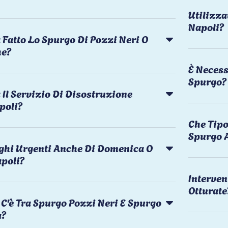
Utilizza
Napoli?
 Fatto Lo Spurgo Di Pozzi Neri O
he?
È Necess
Spurgo?
Il Servizio Di Disostruzione
poli?
Che Tipo
Spurgo 
rghi Urgenti Anche Di Domenica O
apoli?
Interven
Otturate
C'è Tra Spurgo Pozzi Neri E Spurgo
a?