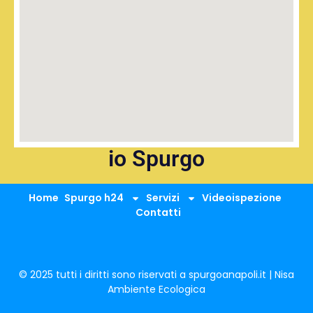
io Spurgo
Home
Spurgo h24
Servizi
Videoispezione
Contatti
© 2025 tutti i diritti sono riservati a spurgoanapoli.it | Nisa
Ambiente Ecologica