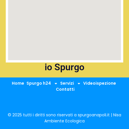
io Spurgo
Home
Spurgo h24
Servizi
Videoispezione
Contatti
© 2025 tutti i diritti sono riservati a spurgoanapoli.it | Nisa
Ambiente Ecologica