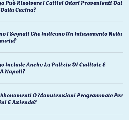
o Può Risolvere I Cattivi Odori Provenienti Dal
Dalla Cucina?
no I Segnali Che Indicano Un Intasamento Nella
naria?
o Include Anche La Pulizia Di Caditoie E
 A Napoli?
 Abbonamenti O Manutenzioni Programmate Per
ni E Aziende?