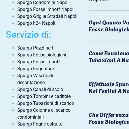
Spurgo Condomini Napoli
Spurgo Fosse Imhoff Napoli
Spurgo Griglie Stradali Napoli
Ogni Quanto Va
Spurgo h24 Napoli
Fosse Biologic
Servizio di:
Spurgo Pozzi neri
Come Funziona 
Spurgo Fosse biologiche
Tubazioni A Na
Spurgo Fosse Imhoff
Spurgo Fognature
Spurgo Vasche di
Effettuate Spu
decantazione
Nei Festivi A N
Spurgo Canali di scolo
Spurgo Tombini e caditoie
Spurgo Tubazioni di scarico
Spurgo Colonne di scarico
Che Differenza 
condominiali
Fossa Biologic
Spurgo Fogne ostruite