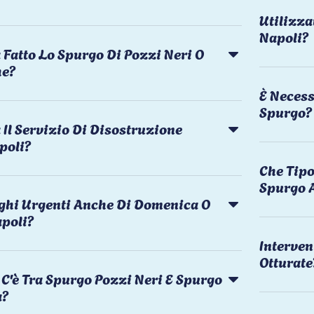
Utilizza
Napoli?
 Fatto Lo Spurgo Di Pozzi Neri O
he?
È Necess
Spurgo?
Il Servizio Di Disostruzione
poli?
Che Tipo
Spurgo 
rghi Urgenti Anche Di Domenica O
apoli?
Interven
Otturate
C'è Tra Spurgo Pozzi Neri E Spurgo
a?