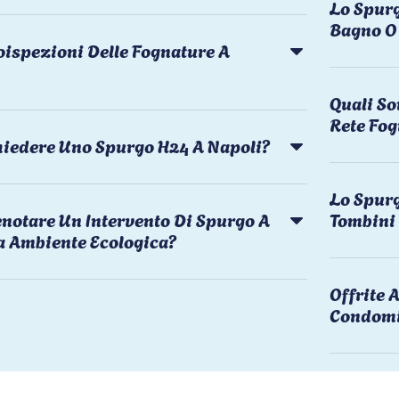
Lo Spurg
Bagno O 
oispezioni Delle Fognature A
Quali So
Rete Fog
chiedere Uno Spurgo H24 A Napoli?
Lo Spurg
notare Un Intervento Di Spurgo A
Tombini
a Ambiente Ecologica?
Offrite
Condomi