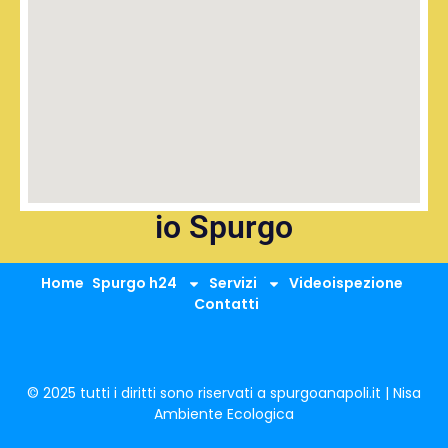
io Spurgo
Home
Spurgo h24
Servizi
Videoispezione
Contatti
© 2025 tutti i diritti sono riservati a spurgoanapoli.it | Nisa
Ambiente Ecologica