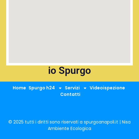
io Spurgo
Home
Spurgo h24
Servizi
Videoispezione
Contatti
© 2025 tutti i diritti sono riservati a spurgoanapoli.it | Nisa
Ambiente Ecologica