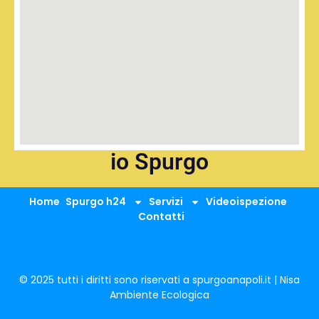
io Spurgo
Home
Spurgo h24
Servizi
Videoispezione
Contatti
© 2025 tutti i diritti sono riservati a spurgoanapoli.it | Nisa
Ambiente Ecologica