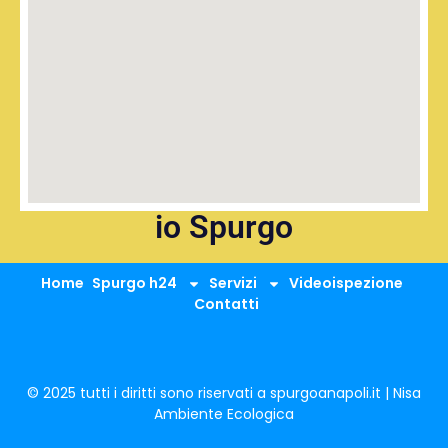
io Spurgo
Home
Spurgo h24
Servizi
Videoispezione
Contatti
© 2025 tutti i diritti sono riservati a spurgoanapoli.it | Nisa
Ambiente Ecologica