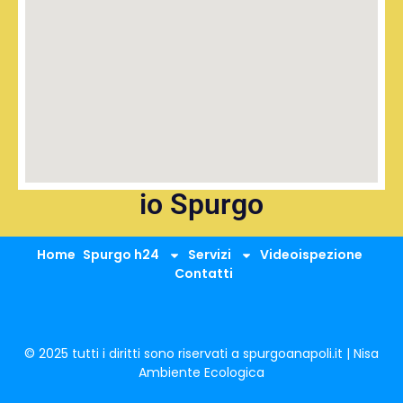
io Spurgo
Home
Spurgo h24
Servizi
Videoispezione
Contatti
© 2025 tutti i diritti sono riservati a spurgoanapoli.it | Nisa
Ambiente Ecologica