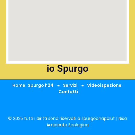
io Spurgo
Home
Spurgo h24
Servizi
Videoispezione
Contatti
© 2025 tutti i diritti sono riservati a spurgoanapoli.it | Nisa
Ambiente Ecologica