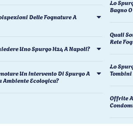
Lo Spurg
Bagno O 
oispezioni Delle Fognature A
Quali So
Rete Fog
chiedere Uno Spurgo H24 A Napoli?
Lo Spurg
notare Un Intervento Di Spurgo A
Tombini
a Ambiente Ecologica?
Offrite
Condomi