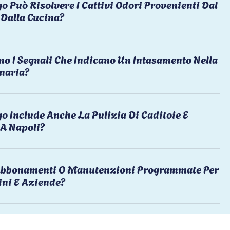
o Può Risolvere I Cattivi Odori Provenienti Dal
Dalla Cucina?
no I Segnali Che Indicano Un Intasamento Nella
naria?
o Include Anche La Pulizia Di Caditoie E
 A Napoli?
 Abbonamenti O Manutenzioni Programmate Per
ni E Aziende?