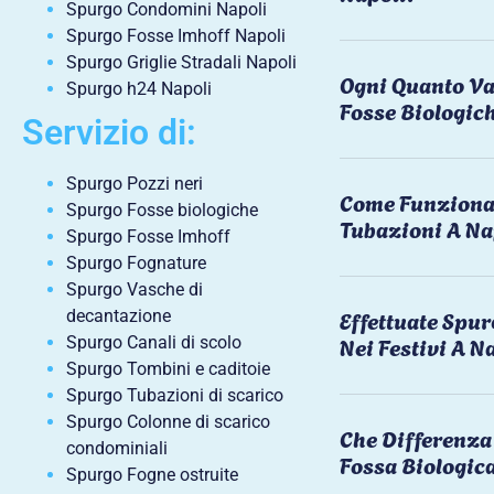
Spurgo Condomini Napoli
Spurgo Fosse Imhoff Napoli
Spurgo Griglie Stradali Napoli
Ogni Quanto Va
Spurgo h24 Napoli
Fosse Biologic
Servizio di:
Spurgo Pozzi neri
Come Funziona 
Spurgo Fosse biologiche
Tubazioni A Na
Spurgo Fosse Imhoff
Spurgo Fognature
Spurgo Vasche di
Effettuate Spu
decantazione
Nei Festivi A N
Spurgo Canali di scolo
Spurgo Tombini e caditoie
Spurgo Tubazioni di scarico
Spurgo Colonne di scarico
Che Differenza 
condominiali
Fossa Biologic
Spurgo Fogne ostruite