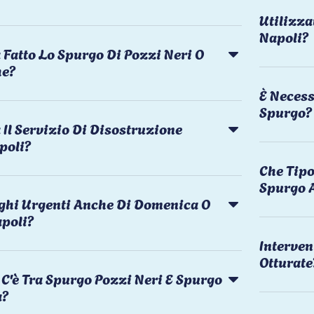
Utilizza
Napoli?
 Fatto Lo Spurgo Di Pozzi Neri O
he?
È Necess
Spurgo?
Il Servizio Di Disostruzione
poli?
Che Tipo
Spurgo 
rghi Urgenti Anche Di Domenica O
apoli?
Interven
Otturate
C'è Tra Spurgo Pozzi Neri E Spurgo
a?