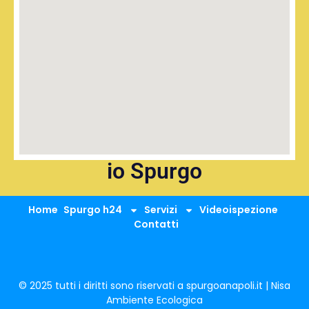
io Spurgo
Home
Spurgo h24
Servizi
Videoispezione
Contatti
© 2025 tutti i diritti sono riservati a spurgoanapoli.it | Nisa
Ambiente Ecologica