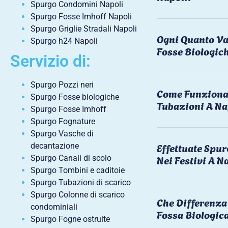
Spurgo Condomini Napoli
Spurgo Fosse Imhoff Napoli
Spurgo Griglie Stradali Napoli
Ogni Quanto Va
Spurgo h24 Napoli
Fosse Biologic
Servizio di:
Spurgo Pozzi neri
Come Funziona 
Spurgo Fosse biologiche
Tubazioni A Na
Spurgo Fosse Imhoff
Spurgo Fognature
Spurgo Vasche di
Effettuate Spu
decantazione
Nei Festivi A N
Spurgo Canali di scolo
Spurgo Tombini e caditoie
Spurgo Tubazioni di scarico
Spurgo Colonne di scarico
Che Differenza 
condominiali
Fossa Biologic
Spurgo Fogne ostruite