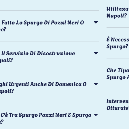
Utilizza
Napoli?
 Fatto Lo Spurgo Di Pozzi Neri O
he?
È Necess
Spurgo?
Il Servizio Di Disostruzione
poli?
Che Tipo
Spurgo 
rghi Urgenti Anche Di Domenica O
apoli?
Interven
Otturate
C'è Tra Spurgo Pozzi Neri E Spurgo
a?