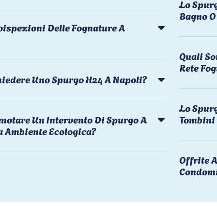
Lo Spurg
Bagno O 
oispezioni Delle Fognature A
Quali So
Rete Fog
chiedere Uno Spurgo H24 A Napoli?
Lo Spurg
notare Un Intervento Di Spurgo A
Tombini
a Ambiente Ecologica?
Offrite
Condomi