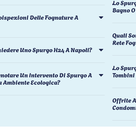
Lo Spurg
Bagno O 
oispezioni Delle Fognature A
Quali So
Rete Fog
chiedere Uno Spurgo H24 A Napoli?
Lo Spurg
notare Un Intervento Di Spurgo A
Tombini
a Ambiente Ecologica?
Offrite
Condomi