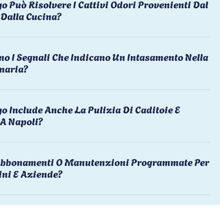
o Può Risolvere I Cattivi Odori Provenienti Dal
Dalla Cucina?
no I Segnali Che Indicano Un Intasamento Nella
naria?
o Include Anche La Pulizia Di Caditoie E
 A Napoli?
 Abbonamenti O Manutenzioni Programmate Per
ni E Aziende?