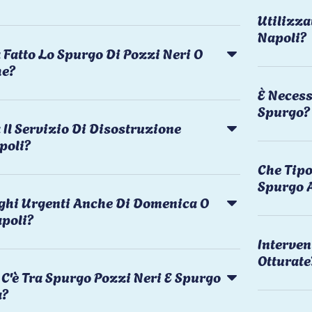
Utilizza
Napoli?
 Fatto Lo Spurgo Di Pozzi Neri O
he?
È Necess
Spurgo?
Il Servizio Di Disostruzione
poli?
Che Tipo
Spurgo 
rghi Urgenti Anche Di Domenica O
apoli?
Interven
Otturate
C'è Tra Spurgo Pozzi Neri E Spurgo
a?