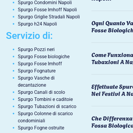
Spurgo Condomini Napoli
Spurgo Fosse Imhoff Napoli
Spurgo Griglie Stradali Napoli
Ogni Quanto Va
Spurgo h24 Napoli
Fosse Biologic
Servizio di:
Spurgo Pozzi neri
Come Funziona 
Spurgo Fosse biologiche
Tubazioni A Na
Spurgo Fosse Imhoff
Spurgo Fognature
Spurgo Vasche di
Effettuate Spu
decantazione
Nei Festivi A N
Spurgo Canali di scolo
Spurgo Tombini e caditoie
Spurgo Tubazioni di scarico
Spurgo Colonne di scarico
Che Differenza 
condominiali
Fossa Biologic
Spurgo Fogne ostruite