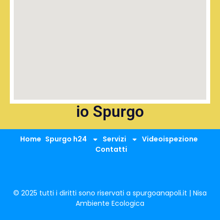
io Spurgo
Home
Spurgo h24
Servizi
Videoispezione
Contatti
© 2025 tutti i diritti sono riservati a spurgoanapoli.it | Nisa
Ambiente Ecologica