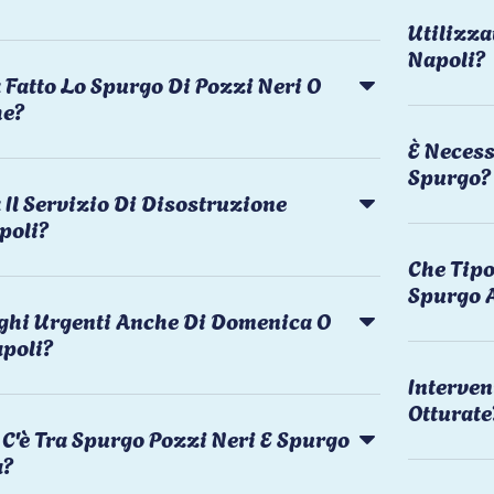
Utilizza
Napoli?
 Fatto Lo Spurgo Di Pozzi Neri O
he?
È Necess
Spurgo?
Il Servizio Di Disostruzione
poli?
Che Tipo
Spurgo 
rghi Urgenti Anche Di Domenica O
apoli?
Interven
Otturate
C'è Tra Spurgo Pozzi Neri E Spurgo
a?