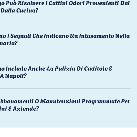
o Può Risolvere I Cattivi Odori Provenienti Dal
Dalla Cucina?
no I Segnali Che Indicano Un Intasamento Nella
naria?
o Include Anche La Pulizia Di Caditoie E
 A Napoli?
 Abbonamenti O Manutenzioni Programmate Per
ni E Aziende?