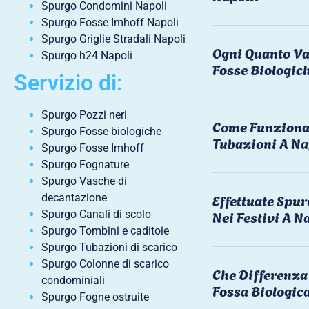
Spurgo Condomini Napoli
Spurgo Fosse Imhoff Napoli
Spurgo Griglie Stradali Napoli
Ogni Quanto Va
Spurgo h24 Napoli
Fosse Biologic
Servizio di:
Spurgo Pozzi neri
Come Funziona 
Spurgo Fosse biologiche
Tubazioni A Na
Spurgo Fosse Imhoff
Spurgo Fognature
Spurgo Vasche di
Effettuate Spu
decantazione
Nei Festivi A N
Spurgo Canali di scolo
Spurgo Tombini e caditoie
Spurgo Tubazioni di scarico
Spurgo Colonne di scarico
Che Differenza 
condominiali
Fossa Biologic
Spurgo Fogne ostruite