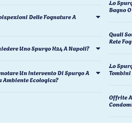
Lo Spurg
Bagno O 
oispezioni Delle Fognature A
Quali So
Rete Fog
chiedere Uno Spurgo H24 A Napoli?
Lo Spurg
notare Un Intervento Di Spurgo A
Tombini
a Ambiente Ecologica?
Offrite
Condomi