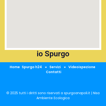
io Spurgo
Home
Spurgo h24
Servizi
Videoispezione
Contatti
© 2025 tutti i diritti sono riservati a spurgoanapoli.it | Nisa
Ambiente Ecologica