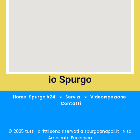
io Spurgo
Home
Spurgo h24
Servizi
Videoispezione
Contatti
© 2025 tutti i diritti sono riservati a spurgoanapoli.it | Nisa
Ambiente Ecologica