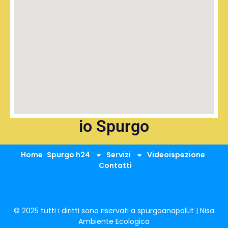
io Spurgo
Home
Spurgo h24
Servizi
Videoispezione
Contatti
© 2025 tutti i diritti sono riservati a spurgoanapoli.it | Nisa
Ambiente Ecologica