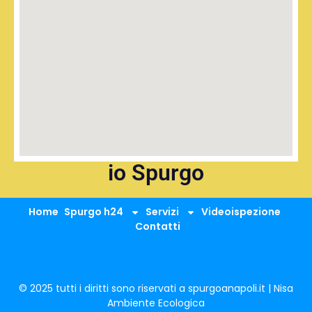
io Spurgo
Home
Spurgo h24
Servizi
Videoispezione
Contatti
© 2025 tutti i diritti sono riservati a spurgoanapoli.it | Nisa
Ambiente Ecologica