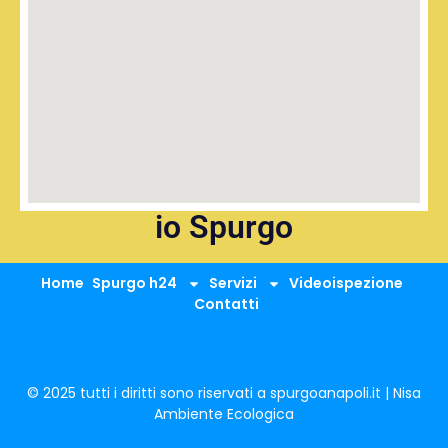
io Spurgo
Home
Spurgo h24
Servizi
Videoispezione
Contatti
© 2025 tutti i diritti sono riservati a spurgoanapoli.it | Nisa
Ambiente Ecologica