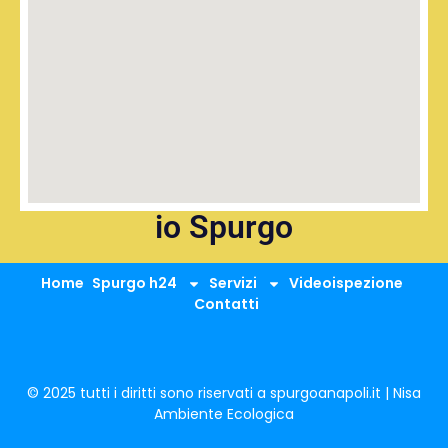
io Spurgo
Home
Spurgo h24
Servizi
Videoispezione
Contatti
© 2025 tutti i diritti sono riservati a spurgoanapoli.it | Nisa
Ambiente Ecologica