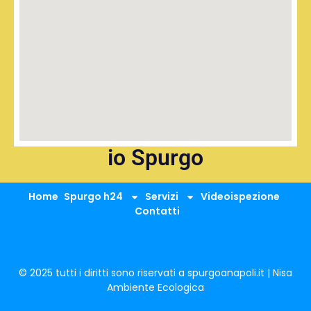
io Spurgo
Home
Spurgo h24
Servizi
Videoispezione
Contatti
© 2025 tutti i diritti sono riservati a spurgoanapoli.it | Nisa
Ambiente Ecologica