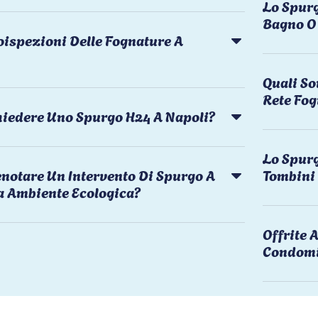
Lo Spurg
Bagno O 
oispezioni Delle Fognature A
Quali So
Rete Fog
chiedere Uno Spurgo H24 A Napoli?
Lo Spurg
notare Un Intervento Di Spurgo A
Tombini
a Ambiente Ecologica?
Offrite
Condomi