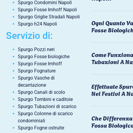
Spurgo Condomini Napoli
Spurgo Fosse Imhoff Napoli
Spurgo Griglie Stradali Napoli
Ogni Quanto Va
Spurgo h24 Napoli
Fosse Biologic
Servizio di:
Spurgo Pozzi neri
Come Funziona 
Spurgo Fosse biologiche
Tubazioni A Na
Spurgo Fosse Imhoff
Spurgo Fognature
Spurgo Vasche di
Effettuate Spu
decantazione
Nei Festivi A N
Spurgo Canali di scolo
Spurgo Tombini e caditoie
Spurgo Tubazioni di scarico
Spurgo Colonne di scarico
Che Differenza 
condominiali
Fossa Biologic
Spurgo Fogne ostruite