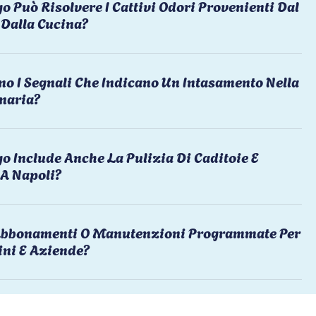
o Può Risolvere I Cattivi Odori Provenienti Dal
Dalla Cucina?
no I Segnali Che Indicano Un Intasamento Nella
naria?
o Include Anche La Pulizia Di Caditoie E
 A Napoli?
 Abbonamenti O Manutenzioni Programmate Per
ni E Aziende?