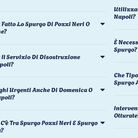
Utilizza
Napoli?
 Fatto Lo Spurgo Di Pozzi Neri O
he?
È Necess
Spurgo?
Il Servizio Di Disostruzione
poli?
Che Tipo
Spurgo 
rghi Urgenti Anche Di Domenica O
apoli?
Interven
Otturate
C'è Tra Spurgo Pozzi Neri E Spurgo
a?