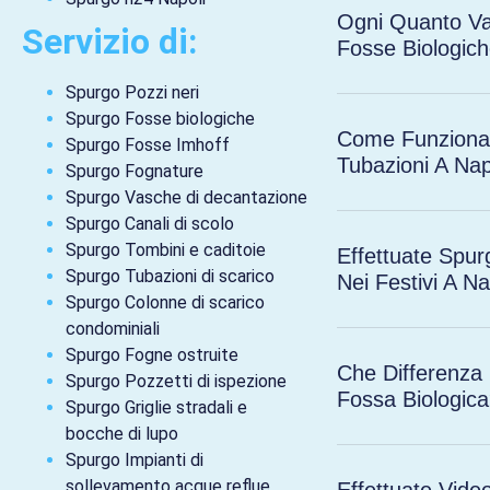
Ogni Quanto Va
Servizio di:
Fosse Biologic
Spurgo Pozzi neri
Spurgo Fosse biologiche
Come Funziona I
Spurgo Fosse Imhoff
Tubazioni A Nap
Spurgo Fognature
Spurgo Vasche di decantazione
Spurgo Canali di scolo
Spurgo Tombini e caditoie
Effettuate Spu
Spurgo Tubazioni di scarico
Nei Festivi A Na
Spurgo Colonne di scarico
condominiali
Spurgo Fogne ostruite
Che Differenza 
Spurgo Pozzetti di ispezione
Fossa Biologic
Spurgo Griglie stradali e
bocche di lupo
Spurgo Impianti di
sollevamento acque reflue
Effettuate Vide