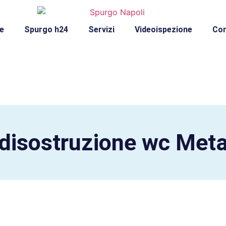
e
Spurgo h24
Servizi
Videoispezione
Con
disostruzione wc Met