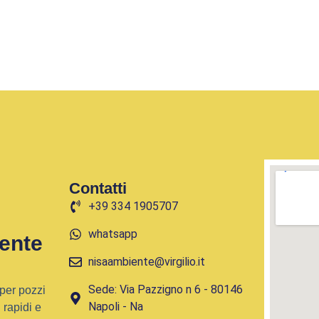
Contatti
+39 334 1905707
whatsapp
ente
nisaambiente@virgilio.it
Sede: Via Pazzigno n 6 - 80146
per pozzi
Napoli - Na
 rapidi e