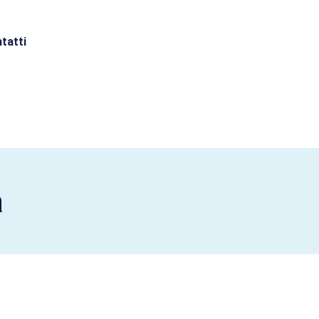
tatti
a