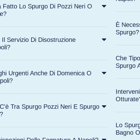
 Fatto Lo Spurgo Di Pozzi Neri O
he?
È Necess
Spurgo?
l Servizio Di Disostruzione
oli?
Che Tipo
Spurgo A
rghi Urgenti Anche Di Domenica O
poli?
Interven
Otturate
C'è Tra Spurgo Pozzi Neri E Spurgo
a?
Lo Spurg
Bagno O
oispezioni Delle Fognature A Napoli?