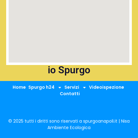
io Spurgo
Home
Spurgo h24
Servizi
Videoispezione
Contatti
© 2025 tutti i diritti sono riservati a spurgoanapoli.it | Nisa
Ambiente Ecologica