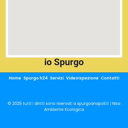
io Spurgo
Home
Spurgo h24
Servizi
Videoispezione
Contatti
© 2025 tutti i diritti sono riservati a spurgoanapoli.it | Nisa
Ambiente Ecologica