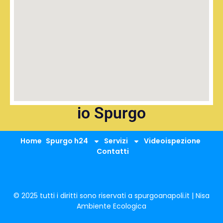
io Spurgo
Home
Spurgo h24
Servizi
Videoispezione
Contatti
© 2025 tutti i diritti sono riservati a spurgoanapoli.it | Nisa
Ambiente Ecologica