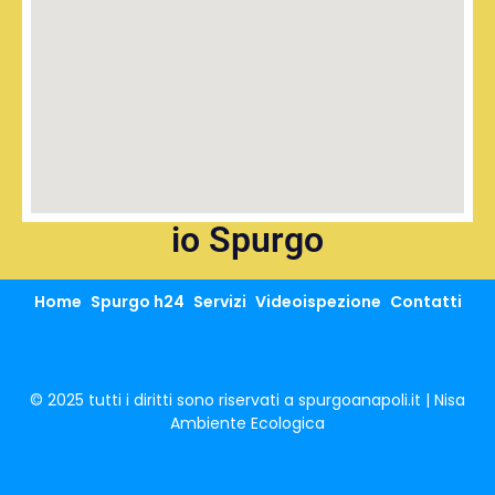
io Spurgo
Home
Spurgo h24
Servizi
Videoispezione
Contatti
© 2025 tutti i diritti sono riservati a spurgoanapoli.it | Nisa
Ambiente Ecologica