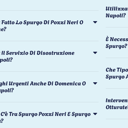
Utilizza
Napoli?
 Fatto Lo Spurgo Di Pozzi Neri O
he?
È Necess
Spurgo?
Il Servizio Di Disostruzione
poli?
Che Tipo
Spurgo 
rghi Urgenti Anche Di Domenica O
apoli?
Interven
Otturate
C'è Tra Spurgo Pozzi Neri E Spurgo
a?