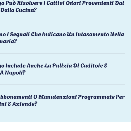
o Può Risolvere I Cattivi Odori Provenienti Dal
Dalla Cucina?
no I Segnali Che Indicano Un Intasamento Nella
naria?
o Include Anche La Pulizia Di Caditoie E
 A Napoli?
 Abbonamenti O Manutenzioni Programmate Per
ni E Aziende?