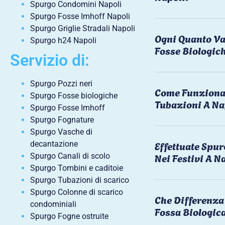
Spurgo Condomini Napoli
Spurgo Fosse Imhoff Napoli
Spurgo Griglie Stradali Napoli
Ogni Quanto Va
Spurgo h24 Napoli
Fosse Biologic
Servizio di:
Spurgo Pozzi neri
Come Funziona 
Spurgo Fosse biologiche
Tubazioni A Na
Spurgo Fosse Imhoff
Spurgo Fognature
Spurgo Vasche di
Effettuate Spu
decantazione
Nei Festivi A N
Spurgo Canali di scolo
Spurgo Tombini e caditoie
Spurgo Tubazioni di scarico
Spurgo Colonne di scarico
Che Differenza 
condominiali
Fossa Biologic
Spurgo Fogne ostruite