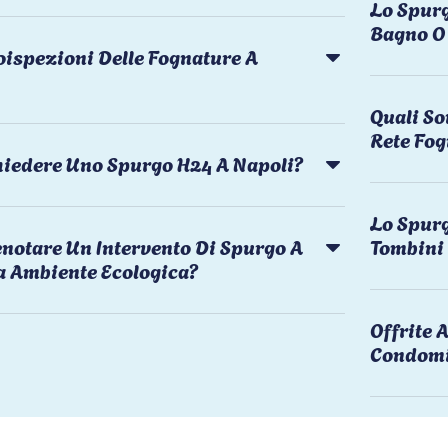
Lo Spurg
Bagno O 
oispezioni Delle Fognature A
Quali So
Rete Fog
chiedere Uno Spurgo H24 A Napoli?
Lo Spurg
notare Un Intervento Di Spurgo A
Tombini
a Ambiente Ecologica?
Offrite
Condomi