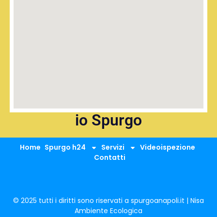
io Spurgo
Home
Spurgo h24
Servizi
Videoispezione
Contatti
© 2025 tutti i diritti sono riservati a spurgoanapoli.it | Nisa
Ambiente Ecologica