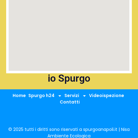
io Spurgo
Home
Spurgo h24
Servizi
Videoispezione
Contatti
© 2025 tutti i diritti sono riservati a spurgoanapoli.it | Nisa
Ambiente Ecologica