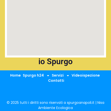
io Spurgo
Home
Spurgo h24
Servizi
Videoispezione
Contatti
© 2025 tutti i diritti sono riservati a spurgoanapoli.it | Nisa
Ambiente Ecologica