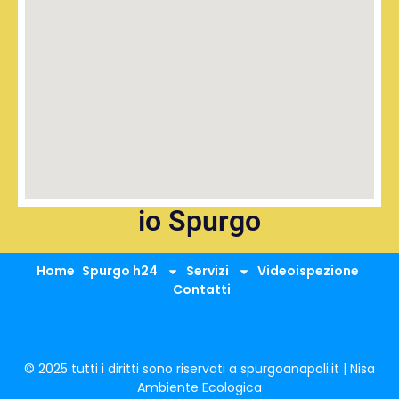
io Spurgo
Home
Spurgo h24
Servizi
Videoispezione
Contatti
© 2025 tutti i diritti sono riservati a spurgoanapoli.it | Nisa
Ambiente Ecologica