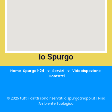
io Spurgo
Home
Spurgo h24
Servizi
Videoispezione
Contatti
© 2025 tutti i diritti sono riservati a spurgoanapoli.it | Nisa
Ambiente Ecologica