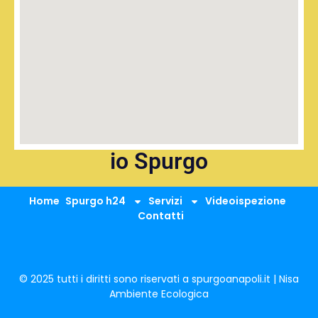
io Spurgo
Home
Spurgo h24
Servizi
Videoispezione
Contatti
© 2025 tutti i diritti sono riservati a spurgoanapoli.it | Nisa
Ambiente Ecologica