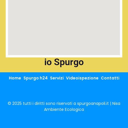
io Spurgo
Home
Spurgo h24
Servizi
Videoispezione
Contatti
© 2025 tutti i diritti sono riservati a spurgoanapoli.it | Nisa
Ambiente Ecologica