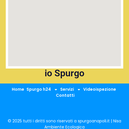
io Spurgo
Home
Spurgo h24
Servizi
Videoispezione
Contatti
© 2025 tutti i diritti sono riservati a spurgoanapoli.it | Nisa
Ambiente Ecologica